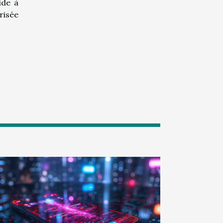
ide à
risée