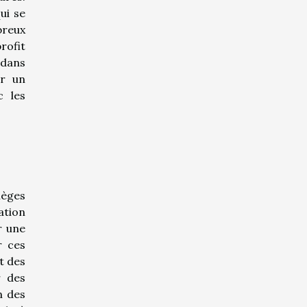
ui se
breux
rofit
 dans
ir un
c les
ièges
ation
r une
r ces
t des
r des
n des