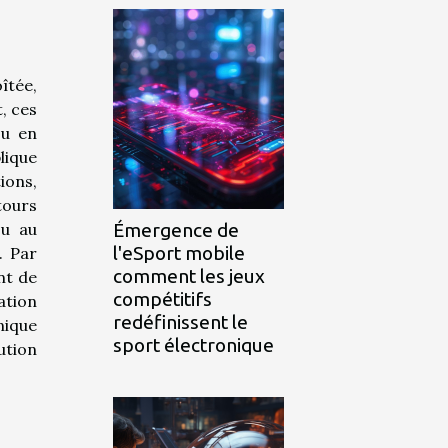
îtée,
, ces
ou en
lique
ions,
tours
Émergence de
ou au
l'eSport mobile
. Par
comment les jeux
nt de
compétitifs
ation
redéfinissent le
nique
sport électronique
ution