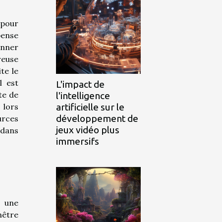
 pour
pense
onner
reuse
te le
l est
L'impact de
te de
l'intelligence
artificielle sur le
 lors
développement de
urces
jeux vidéo plus
 dans
immersifs
e une
nêtre