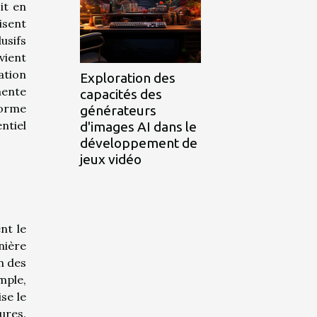
it en
isent
usifs
vient
ation
Exploration des
mente
capacités des
forme
générateurs
ntiel
d'images AI dans le
développement de
jeux vidéo
nt le
nière
n des
mple,
se le
ures.