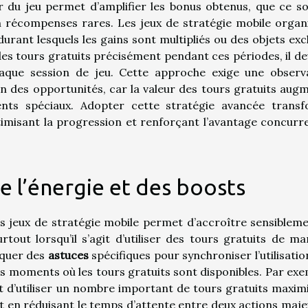
r du jeu permet d’amplifier les bonus obtenus, que ce so
n récompenses rares. Les jeux de stratégie mobile organ
ant lesquels les gains sont multipliés ou des objets excl
n des tours gratuits précisément pendant ces périodes, il de
chaque session de jeu. Cette approche exige une observ
on des opportunités, car la valeur des tours gratuits aug
nts spéciaux. Adopter cette stratégie avancée trans
imisant la progression et renforçant l’avantage concurre
e l’énergie et des boosts
es jeux de stratégie mobile permet d’accroître sensibleme
out lorsqu’il s’agit d’utiliser des tours gratuits de ma
liquer des
astuces
spécifiques pour synchroniser l’utilisatio
es moments où les tours gratuits sont disponibles. Par exe
t d’utiliser un nombre important de tours gratuits maximi
 en réduisant le temps d’attente entre deux actions maje