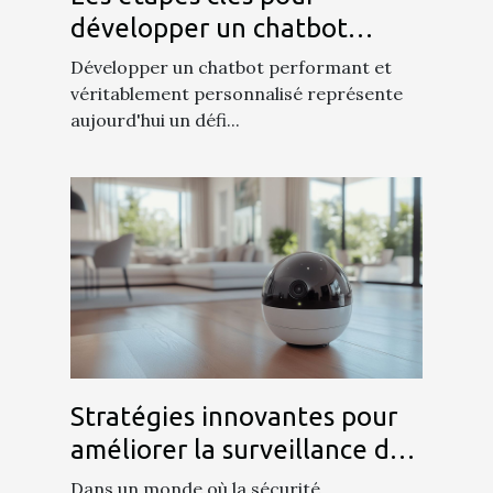
développer un chatbot
efficace et personnalisé
Développer un chatbot performant et
véritablement personnalisé représente
aujourd'hui un défi...
Stratégies innovantes pour
améliorer la surveillance de
votre domicile
Dans un monde où la sécurité