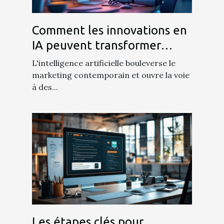
Comment les innovations en
IA peuvent transformer
votre stratégie marketing ?
L'intelligence artificielle bouleverse le
marketing contemporain et ouvre la voie
à des...
Les étapes clés pour