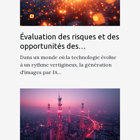
Évaluation des risques et des
opportunités des
technologies de génération
Dans un monde où la technologie évolue
d'images par IA
à un rythme vertigineux, la génération
d'images par IA...